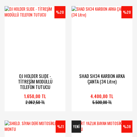
%20
%20
OJ HOLDER SLIDE -
SHAD SH34 KARBON ARKA
TİTREŞİM MODÜLLÜ
ÇANTA (34 Litre)
TELEFON TUTUCU
1.650,00 TL
4.400,00 TL
2.062,50 TL
5.500,00 TL
%11
YENİ
%38