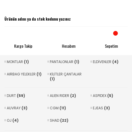
Kargo Takip
Hesabım
Sepetim
MONTLAR
(1)
PANTALONLAR
(1)
ELDİVENLER
(4)
AIRBAG YELEKLER
(1)
KİLİTLER ÇANTALAR
(1)
DURT
(59)
ALIEN RIDER
(2)
ASPIDEX
(5)
AUVRAY
(3)
CGM
(11)
EJEAS
(3)
OJ
(4)
SHAD
(22)