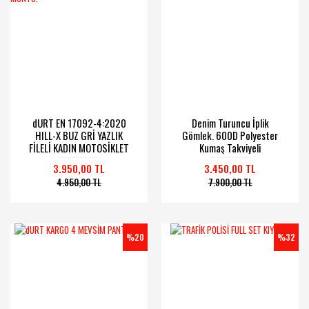
dURT EN 17092-4:2020
Denim Turuncu İplik
HILL-X BUZ GRİ YAZLIK
Gömlek. 600D Polyester
FİLELİ KADIN MOTOSİKLET
Kumaş Takviyeli
MONTU.
3.950,00 TL
3.450,00 TL
4.950,00 TL
7.900,00 TL
%20
%32