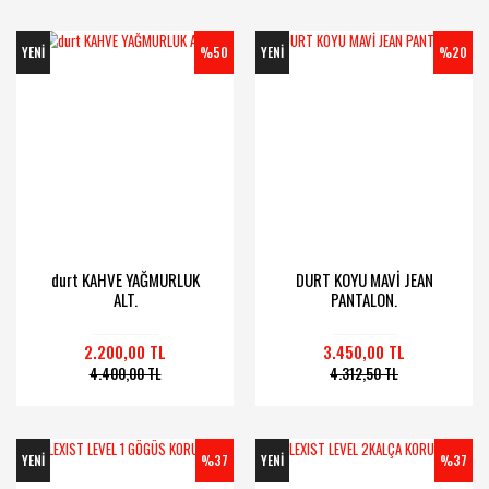
YENİ
%50
YENİ
%20
durt KAHVE YAĞMURLUK
DURT KOYU MAVİ JEAN
ALT.
PANTALON.
2.200,00 TL
3.450,00 TL
4.400,00 TL
4.312,50 TL
YENİ
%37
YENİ
%37