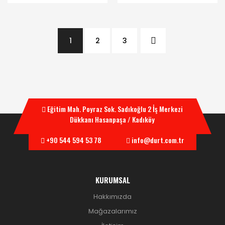
1
2
3
Eğitim Mah. Poyraz Sok. Sadıkoğlu 2 İş Merkezi
Dükkanı Hasanpaşa / Kadıköy
+90 544 594 53 78
info@durt.com.tr
KURUMSAL
Hakkımızda
Mağazalarımız