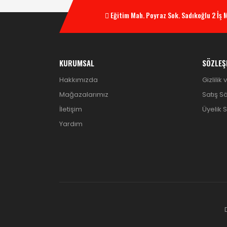
Eğitim Mah. Poyraz Sok. Sadıkoğlu 2 İş
KURUMSAL
SÖZLEŞ
Hakkımızda
Gizlilik
Mağazalarımız
Satış S
İletişim
Üyelik 
Yardım