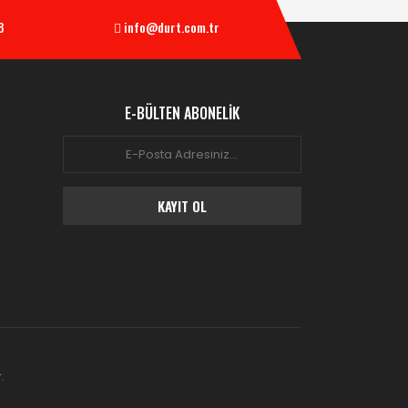
8
info@durt.com.tr
E-BÜLTEN ABONELİK
KAYIT OL
.