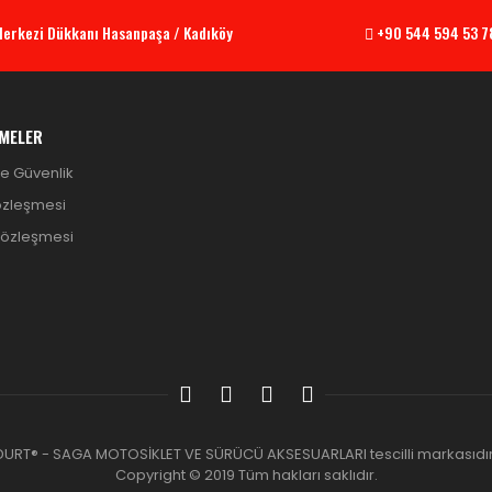
 Merkezi Dükkanı Hasanpaşa / Kadıköy
+90 544 594 53 7
MELER
 ve Güvenlik
özleşmesi
Sözleşmesi
DURT® - SAGA MOTOSİKLET VE SÜRÜCÜ AKSESUARLARI tescilli markasıdır
Copyright © 2019 Tüm hakları saklıdır.