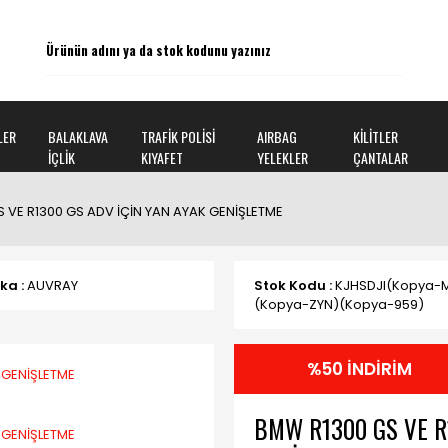
LER
BALAKLAVA
TRAFİK POLİSİ
AIRBAG
KİLİTLER
İÇLİK
KIYAFET
YELEKLER
ÇANTALAR
 VE R1300 GS ADV İÇİN YAN AYAK GENİŞLETME
ka :
AUVRAY
Stok Kodu :
KJHSDJI(Kopya-
(Kopya-ZYN)(Kopya-959)
%50 İNDİRİM
BMW R1300 GS VE R