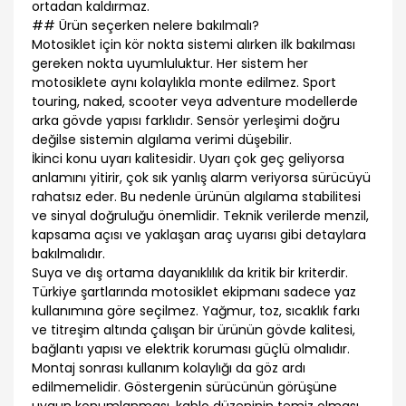
ortadan kaldırmaz.
## Ürün seçerken nelere bakılmalı?
Motosiklet için kör nokta sistemi alırken ilk bakılması
gereken nokta uyumluluktur. Her sistem her
motosiklete aynı kolaylıkla monte edilmez. Sport
touring, naked, scooter veya adventure modellerde
arka gövde yapısı farklıdır. Sensör yerleşimi doğru
değilse sistemin algılama verimi düşebilir.
İkinci konu uyarı kalitesidir. Uyarı çok geç geliyorsa
anlamını yitirir, çok sık yanlış alarm veriyorsa sürücüyü
rahatsız eder. Bu nedenle ürünün algılama stabilitesi
ve sinyal doğruluğu önemlidir. Teknik verilerde menzil,
kapsama açısı ve yaklaşan araç uyarısı gibi detaylara
bakılmalıdır.
Suya ve dış ortama dayanıklılık da kritik bir kriterdir.
Türkiye şartlarında motosiklet ekipmanı sadece yaz
kullanımına göre seçilmez. Yağmur, toz, sıcaklık farkı
ve titreşim altında çalışan bir ürünün gövde kalitesi,
bağlantı yapısı ve elektrik koruması güçlü olmalıdır.
Montaj sonrası kullanım kolaylığı da göz ardı
edilmemelidir. Göstergenin sürücünün görüşüne