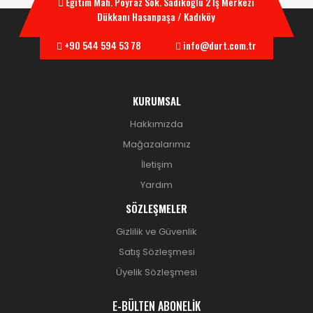
Eğitim Mah. Poyraz Sok. Sadıkoğlu 2 İş Merkezi
Dükkanı Hasanpaşa / Kadıköy
+90 544 594 53 78
info@durt.com.tr
KURUMSAL
Hakkımızda
Mağazalarımız
İletişim
Yardım
SÖZLEŞMELER
Gizlilik ve Güvenlik
Satış Sözleşmesi
Üyelik Sözleşmesi
E-BÜLTEN ABONELİK