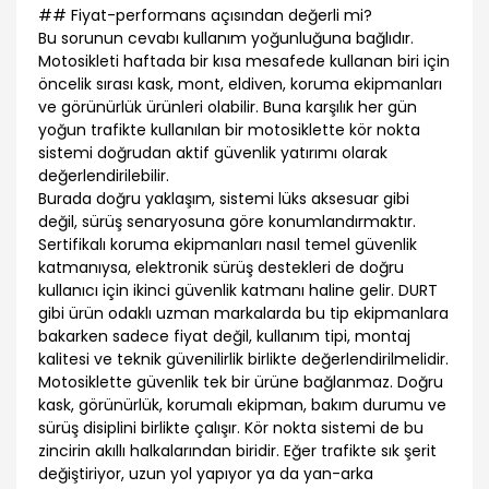
## Fiyat-performans açısından değerli mi?
Bu sorunun cevabı kullanım yoğunluğuna bağlıdır.
Motosikleti haftada bir kısa mesafede kullanan biri için
öncelik sırası kask, mont, eldiven, koruma ekipmanları
ve görünürlük ürünleri olabilir. Buna karşılık her gün
yoğun trafikte kullanılan bir motosiklette kör nokta
sistemi doğrudan aktif güvenlik yatırımı olarak
değerlendirilebilir.
Burada doğru yaklaşım, sistemi lüks aksesuar gibi
değil, sürüş senaryosuna göre konumlandırmaktır.
Sertifikalı koruma ekipmanları nasıl temel güvenlik
katmanıysa, elektronik sürüş destekleri de doğru
kullanıcı için ikinci güvenlik katmanı haline gelir. DURT
gibi ürün odaklı uzman markalarda bu tip ekipmanlara
bakarken sadece fiyat değil, kullanım tipi, montaj
kalitesi ve teknik güvenilirlik birlikte değerlendirilmelidir.
Motosiklette güvenlik tek bir ürüne bağlanmaz. Doğru
kask, görünürlük, korumalı ekipman, bakım durumu ve
sürüş disiplini birlikte çalışır. Kör nokta sistemi de bu
zincirin akıllı halkalarından biridir. Eğer trafikte sık şerit
değiştiriyor, uzun yol yapıyor ya da yan-arka