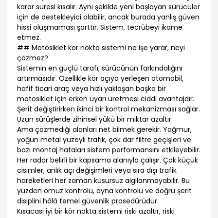
karar süresi kısalır. Aynı şekilde yeni başlayan sürücüler
için de destekleyici olabilir, ancak burada yanlış güven
hissi oluşmaması şarttır. Sistem, tecrübeyi ikame
etmez.
## Motosiklet kör nokta sistemi ne işe yarar, neyi
çözmez?
Sistemin en güçlü tarafı, sürücünün farkındalığını
artırmasıdır. Özellikle kör açıya yerleşen otomobil,
hafif ticari araç veya hızlı yaklaşan başka bir
motosiklet için erken uyarı üretmesi ciddi avantajdır.
Şerit değiştirirken ikinci bir kontrol mekanizması sağlar.
Uzun sürüşlerde zihinsel yükü bir miktar azaltır.
Ama çözmediği alanları net bilmek gerekir. Yağmur,
yoğun metal yüzeyli trafik, çok dar filtre geçişleri ve
bazı montaj hataları sistem performansını etkileyebilir.
Her radar belirli bir kapsama alanıyla çalışır. Çok küçük
cisimler, anlık açı değişimleri veya sıra dışı trafik
hareketleri her zaman kusursuz algılanmayabilir. Bu
yüzden omuz kontrolü, ayna kontrolü ve doğru şerit
disiplini hâlâ temel güvenlik prosedürüdür.
Kısacası iyi bir kör nokta sistemi riski azaltır, riski