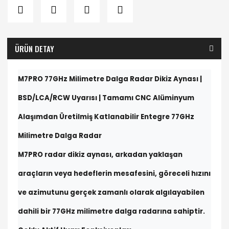
ÜRÜN DETAY
M7PRO 77GHz Milimetre Dalga Radar Dikiz Aynası |
BSD/LCA/RCW Uyarısı | Tamamı CNC Alüminyum
Alaşımdan Üretilmiş Katlanabilir Entegre 77GHz
Milimetre Dalga Radar
M7PRO radar dikiz aynası, arkadan yaklaşan
araçların veya hedeflerin mesafesini, göreceli hızını
ve azimutunu gerçek zamanlı olarak algılayabilen
dahili bir 77GHz milimetre dalga radarına sahiptir.