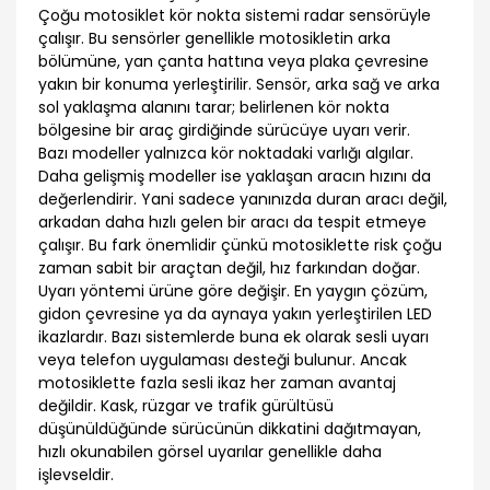
Çoğu motosiklet kör nokta sistemi radar sensörüyle
çalışır. Bu sensörler genellikle motosikletin arka
bölümüne, yan çanta hattına veya plaka çevresine
yakın bir konuma yerleştirilir. Sensör, arka sağ ve arka
sol yaklaşma alanını tarar; belirlenen kör nokta
bölgesine bir araç girdiğinde sürücüye uyarı verir.
Bazı modeller yalnızca kör noktadaki varlığı algılar.
Daha gelişmiş modeller ise yaklaşan aracın hızını da
değerlendirir. Yani sadece yanınızda duran aracı değil,
arkadan daha hızlı gelen bir aracı da tespit etmeye
çalışır. Bu fark önemlidir çünkü motosiklette risk çoğu
zaman sabit bir araçtan değil, hız farkından doğar.
Uyarı yöntemi ürüne göre değişir. En yaygın çözüm,
gidon çevresine ya da aynaya yakın yerleştirilen LED
ikazlardır. Bazı sistemlerde buna ek olarak sesli uyarı
veya telefon uygulaması desteği bulunur. Ancak
motosiklette fazla sesli ikaz her zaman avantaj
değildir. Kask, rüzgar ve trafik gürültüsü
düşünüldüğünde sürücünün dikkatini dağıtmayan,
hızlı okunabilen görsel uyarılar genellikle daha
işlevseldir.