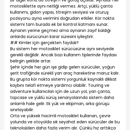
Bir diğer konu da titreşim ve görüş açısıdır. Aynalar her
motosiklette aynı netliği vermez. Artçı, yüklü çanta
kullanımı, gidon yapısı, titreşim seviyesi ve oturuş
pozisyonu ayna verimini doğrudan etkiler. Kör nokta
sistemi tam burada ek bir kontrol katmanı sunar.
Aynanın yerine geçmez ama aynanın zayıf kaldığı
anlarda sürücünün karar süresini iyileştirir.
## Kimler için gerçekten faydalı?
Bu sistem her motosiklet sürücüsüne aynı seviyede
gerekli değildir. Ancak bazı kullanım tiplerinde faydası
belirgin şekilde artar.
Şehir içinde her gün işe gidip gelen sürücüler, yoğun
şerit trafiğinde sürekli yan araç hareketine maruz kalır.
Bu grupta kör nokta sistemi yorgunluk kaynaklı dikkat
kaybını telafi etmeye yardımcı olabilir. Touring ve
adventure kullanıcıları için de uzun yol, yan çanta,
topcase ve yüklü sürüş senaryolarında sistem daha
anlamlı hale gelir. Ek yük ve ekipman, arka görüşü
sınırlayabilir.
Orta ve yüksek hacimli motosiklet kullanan, çevre
yolunda ve otoyolda sık seyahat eden sürücüler de bu
teknolojiden daha fazla verim alır. Çünkü hız arttıkça