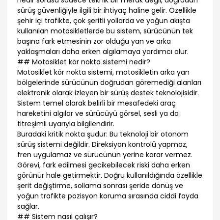
nedir sorusu sadece teknik bir merak değil, doğrudan
sürüş güvenliğiyle ilgili bir ihtiyaç haline gelir. Özellikle
şehir içi trafikte, çok şeritli yollarda ve yoğun akışta
kullanılan motosikletlerde bu sistem, sürücünün tek
başına fark etmesinin zor olduğu yan ve arka
yaklaşmaları daha erken algılamaya yardımcı olur.
## Motosiklet kör nokta sistemi nedir?
Motosiklet kör nokta sistemi, motosikletin arka yan
bölgelerinde sürücünün doğrudan göremediği alanları
elektronik olarak izleyen bir sürüş destek teknolojisidir.
Sistem temel olarak belirli bir mesafedeki araç
hareketini algılar ve sürücüyü görsel, sesli ya da
titreşimli uyarıyla bilgilendirir.
Buradaki kritik nokta şudur: Bu teknoloji bir otonom
sürüş sistemi değildir. Direksiyon kontrolü yapmaz,
fren uygulamaz ve sürücünün yerine karar vermez.
Görevi, fark edilmesi gecikebilecek riski daha erken
görünür hale getirmektir. Doğru kullanıldığında özellikle
şerit değiştirme, sollama sonrası şeride dönüş ve
yoğun trafikte pozisyon koruma sırasında ciddi fayda
sağlar.
## Sistem nasıl çalışır?