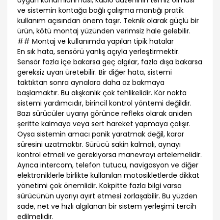
uygun konumlanması, kablo düzeninin temiz olması
ve sistemin kontağa bağlı çalışma mantığı pratik
kullanım açısından önem taşır. Teknik olarak güçlü bir
ürün, kötü montaj yüzünden verimsiz hale gelebilir.
## Montaj ve kullanımda yapılan tipik hatalar
En sık hata, sensörü yanlış açıyla yerleştirmektir.
Sensör fazla içe bakarsa geç algılar, fazla dışa bakarsa
gereksiz uyarı üretebilir. Bir diğer hata, sistemi
taktıktan sonra aynalara daha az bakmaya
başlamaktır. Bu alışkanlık çok tehlikelidir. Kör nokta
sistemi yardımcıdır, birincil kontrol yöntemi değildir.
Bazı sürücüler uyarıyı görünce refleks olarak aniden
şeritte kalmaya veya sert hareket yapmaya çalışır.
Oysa sistemin amacı panik yaratmak değil, karar
süresini uzatmaktır. Sürücü sakin kalmalı, aynayı
kontrol etmeli ve gerekiyorsa manevrayı ertelemelidir.
Ayrıca intercom, telefon tutucu, navigasyon ve diğer
elektroniklerle birlikte kullanılan motosikletlerde dikkat
yönetimi çok önemlidir. Kokpitte fazla bilgi varsa
sürücünün uyarıyı ayırt etmesi zorlaşabilir. Bu yüzden
sade, net ve hızlı algılanan bir sistem yerleşimi tercih
edilmelidir.