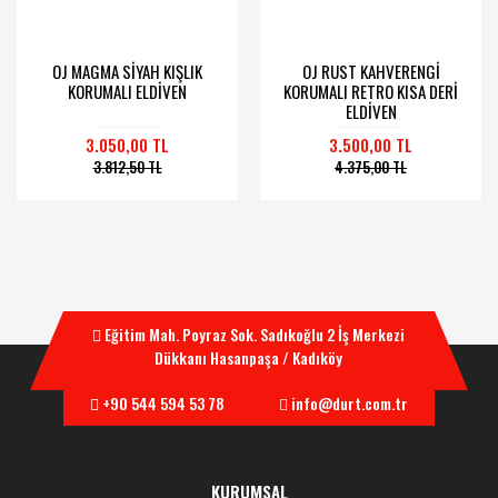
OJ MAGMA SİYAH KIŞLIK
OJ RUST KAHVERENGİ
KORUMALI ELDİVEN
KORUMALI RETRO KISA DERİ
ELDİVEN
3.050,00 TL
3.500,00 TL
3.812,50 TL
4.375,00 TL
Eğitim Mah. Poyraz Sok. Sadıkoğlu 2 İş Merkezi
Dükkanı Hasanpaşa / Kadıköy
+90 544 594 53 78
info@durt.com.tr
KURUMSAL