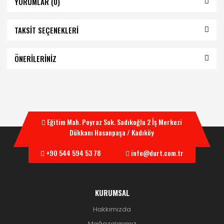
YORUMLAR (0)
TAKSİT SEÇENEKLERİ
ÖNERİLERİNİZ
Eğitim Mah. Poyraz Sok. Sadıkoğlu 2 İş Merkezi
Dükkanı Hasanpaşa / Kadıköy
+90 544 594 53 78
info@durt.com.tr
KURUMSAL
Hakkımızda
Mağazalarımız