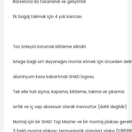
Barselona'da tasarlandı ve geliştirildi
Ek bagaj takmak için 4 yük kancası
Toz önleyici korumalı kilitleme silindiri
İsteğe bağlı sırt dayanağını monte etmek için önceden delin
alüminyum kasa kabartmalı SHAD logosu
Tek elle hızlı açma, kapama, kilitleme, takma ve çıkarma
sırtlık ve iç cep aksesuar olarak mevcuttur (dahil değildir)
Montaj için bir SHAD Top Master ve bir montaj plakası gereklid
3 farklı montaj plakası: termoplastik standart plaka (D1B59