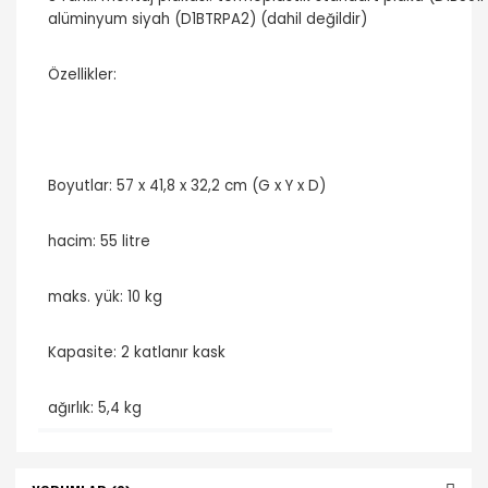
alüminyum siyah (D1BTRPA2) (dahil değildir)
Özellikler:
Boyutlar: 57 x 41,8 x
32,2 cm
(G x Y x D)
hacim:
55 litre
maks. yük:
10 kg
Kapasite: 2 katlanır kask
ağırlık:
5,4 kg