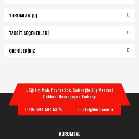
YORUMLAR (0)
TAKSİT SEÇENEKLERİ
ÖNERİLERİNİZ
Eğitim Mah. Poyraz Sok. Sadıkoğlu 2 İş Merkezi
Dükkanı Hasanpaşa / Kadıköy
+90 544 594 53 78
info@durt.com.tr
KURUMSAL