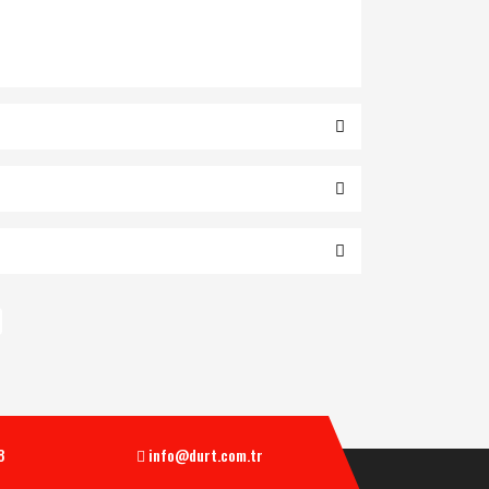
8
info@durt.com.tr