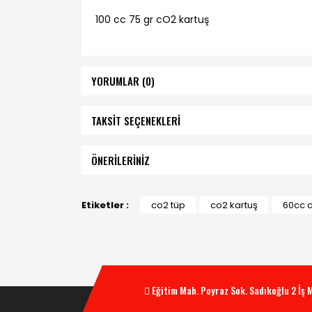
100 cc 75 gr cO2 kartuş
YORUMLAR (0)
TAKSİT SEÇENEKLERİ
ÖNERİLERİNİZ
Etiketler :
co2 tüp
co2 kartuş
60cc c
Eğitim Mah. Poyraz Sok. Sadıkoğlu 2 İş