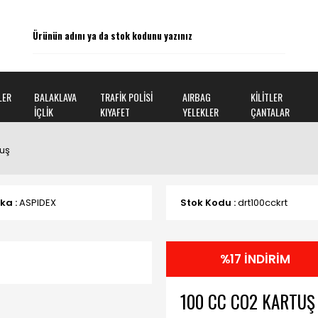
LER
BALAKLAVA
TRAFİK POLİSİ
AIRBAG
KİLİTLER
İÇLİK
KIYAFET
YELEKLER
ÇANTALAR
tuş
ka :
ASPIDEX
Stok Kodu :
drt100cckrt
%17 İNDİRİM
100 CC CO2 KARTUŞ