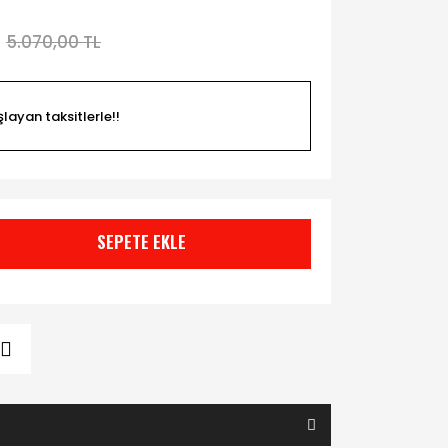
5.070,00 TL
şlayan taksitlerle!!
SEPETE EKLE