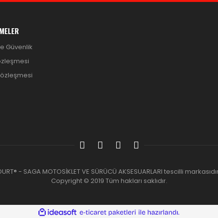
MELER
 ve Güvenlik
özleşmesi
Sözleşmesi
DURT® - SAGA MOTOSİKLET VE SÜRÜCÜ AKSESUARLARI tescilli markasıdır
Copyright © 2019 Tüm hakları saklıdır.
ile
ideasoft
e-