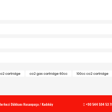
o2 cartridge
co2 gas cartridge 60cc
100cc co2 cartridge
 Merkezi Dükkanı Hasanpaşa / Kadıköy
+90 544 594 53 7