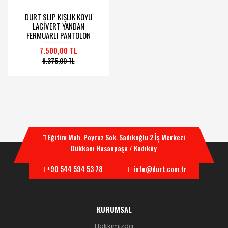
DURT SLIP KIŞLIK KOYU
LACİVERT YANDAN
FERMUARLI PANTOLON
7.500,00 TL
9.375,00 TL
Eğitim Mah. Poyraz Sok. Sadıkoğlu 2 İş Merkezi
Dükkanı Hasanpaşa / Kadıköy
+90 544 594 53 78
info@durt.com.tr
KURUMSAL
Hakkımızda