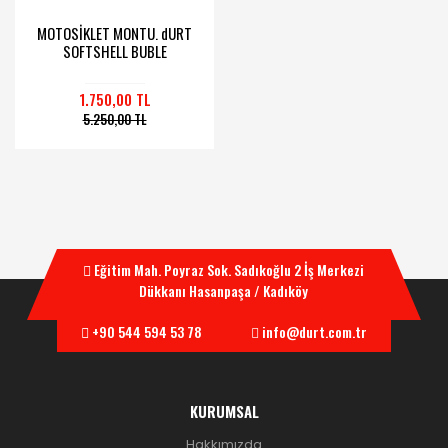
MOTOSİKLET MONTU. dURT
SOFTSHELL BUBLE
1.750,00 TL
5.250,00 TL
Eğitim Mah. Poyraz Sok. Sadıkoğlu 2 İş Merkezi
Dükkanı Hasanpaşa / Kadıköy
+90 544 594 53 78
info@durt.com.tr
KURUMSAL
Hakkımızda