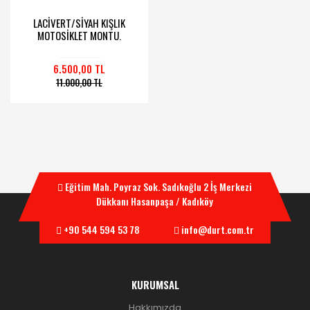
LACİVERT/SİYAH KIŞLIK
MOTOSİKLET MONTU.
6.500,00 TL
11.000,00 TL
Eğitim Mah. Poyraz Sok. Sadıkoğlu 2 İş Merkezi
Dükkanı Hasanpaşa / Kadıköy
+90 544 594 53 78
info@durt.com.tr
KURUMSAL
Hakkımızda