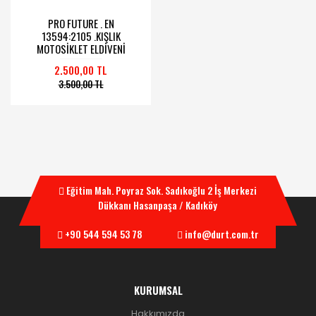
PRO FUTURE . EN
13594:2105 .KIŞLIK
MOTOSİKLET ELDİVENİ
2.500,00 TL
3.500,00 TL
Eğitim Mah. Poyraz Sok. Sadıkoğlu 2 İş Merkezi
Dükkanı Hasanpaşa / Kadıköy
+90 544 594 53 78
info@durt.com.tr
KURUMSAL
Hakkımızda