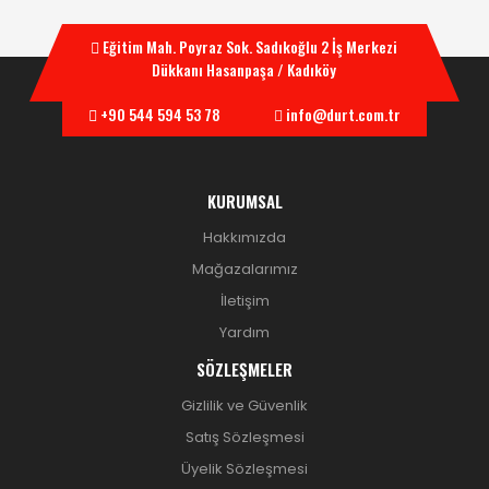
Eğitim Mah. Poyraz Sok. Sadıkoğlu 2 İş Merkezi
Dükkanı Hasanpaşa / Kadıköy
+90 544 594 53 78
info@durt.com.tr
KURUMSAL
Hakkımızda
Mağazalarımız
İletişim
Yardım
SÖZLEŞMELER
Gizlilik ve Güvenlik
Satış Sözleşmesi
Üyelik Sözleşmesi